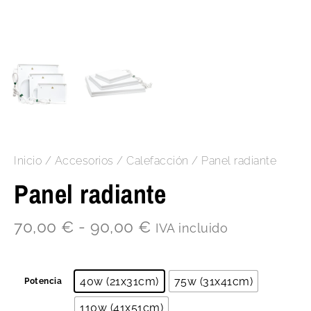
Inicio
/
Accesorios
/
Calefacción
/ Panel radiante
Panel radiante
70,00
€
-
90,00
€
IVA incluido
40w (21x31cm)
75w (31x41cm)
Potencia
110w (41x51cm)