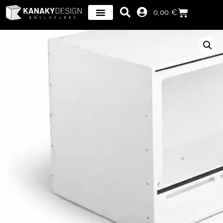
0,00
€