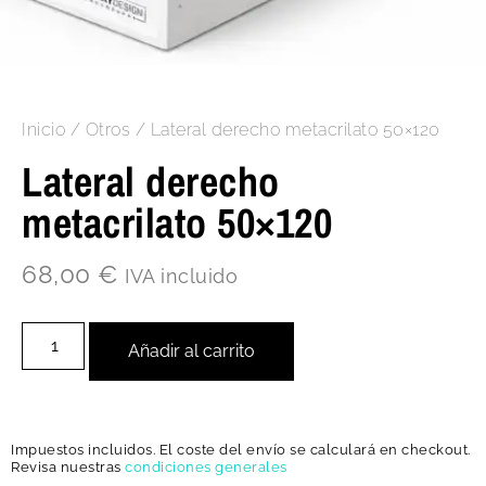
Inicio
/
Otros
/ Lateral derecho metacrilato 50×120
Lateral derecho
metacrilato 50×120
68,00
€
IVA incluido
Añadir al carrito
Impuestos incluidos. El coste del envío se calculará en checkout.
Revisa nuestras
condiciones generales