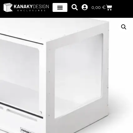
0,00
€