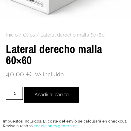
Inicio
/
Otros
/ Lateral derecho malla 60×60
Lateral derecho malla
60×60
40,00
€
IVA incluido
Añadir al carrito
Impuestos incluidos. El coste del envío se calculará en checkout.
Revisa nuestras
condiciones generales