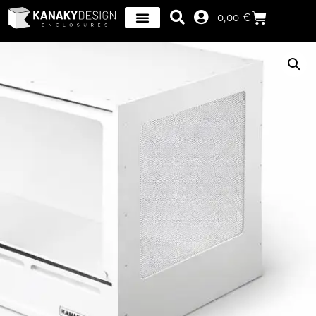
0,00
€