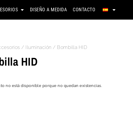
ESORIOS
DISEÑO A MEDIDA
CONTACTO
cesorios
/
Iluminación
/ Bombilla HID
illa HID
to no está disponible porque no quedan existencias.