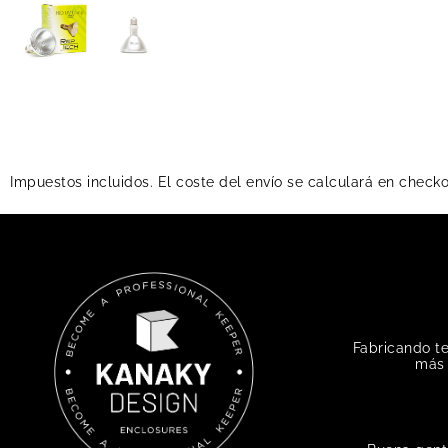
Impuestos incluidos. El coste del envío se calculará en check
Fabricando t
más 