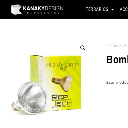
TERRARIOS
ACC
Inicio
/
Ac
Bomb
Este produc