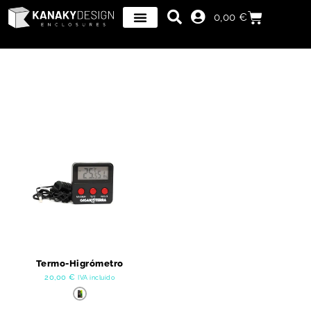
0,00
€
Termo-Higrómetro
20,00
€
IVA incluido