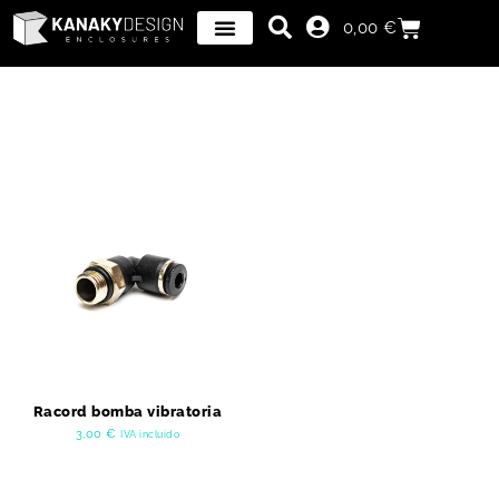
0,00
€
Racord bomba vibratoria
3,00
€
IVA incluido