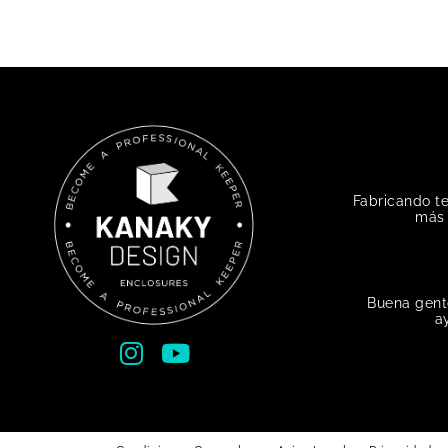
Fabricando t
más 
Buena gent
a