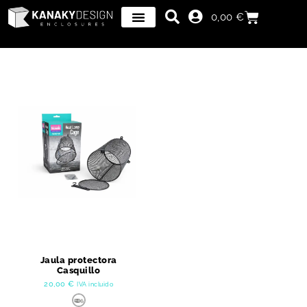
0,00
€
Jaula protectora
Casquillo
20,00
€
IVA incluido