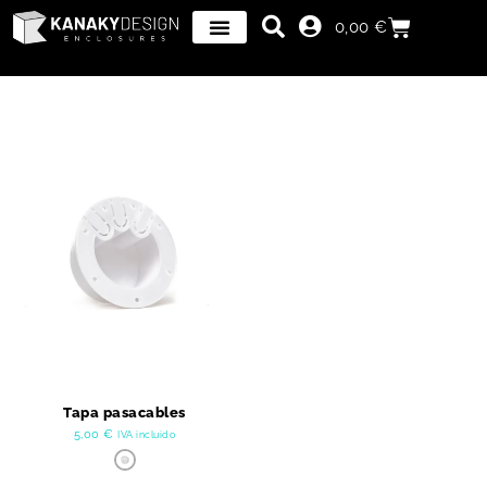
0,00
€
Tapa pasacables
5,00
€
IVA incluido