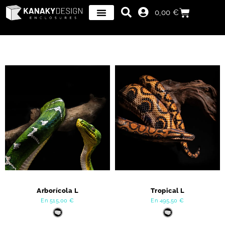
0,00
€
Arborícola L
Tropical L
En
515,00
€
En
495,50
€