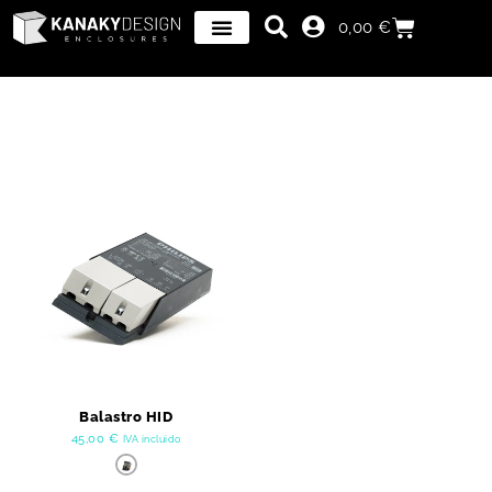
0,00
€
Balastro HID
45,00
€
IVA incluido