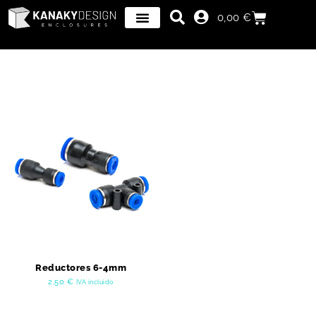
0,00
€
Reductores 6-4mm
2,50
€
IVA incluido