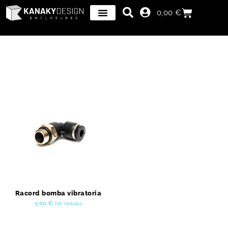
0,00
€
Racord bomba vibratoria
3,00
€
IVA incluido