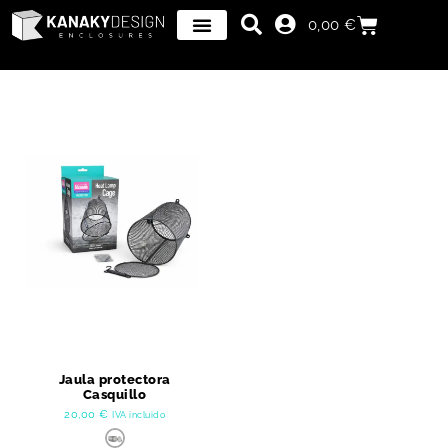
0,00
€
Jaula protectora
Casquillo
20,00
€
IVA incluido