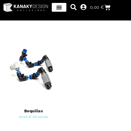
0,00
€
Boquillas
10,00
€
IVA incluido