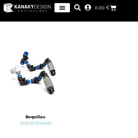
0,00
€
Boquillas
10,00
€
IVA incluido