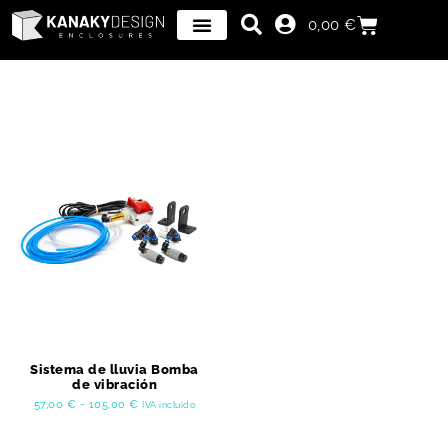
0,00
€
Sistema de lluvia Bomba
de vibración
57,00
€
-
105,00
€
IVA incluido