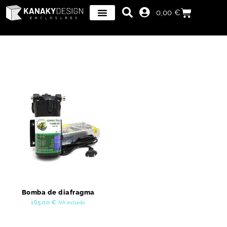
0,00
€
Bomba de diafragma
165,00
€
IVA incluido