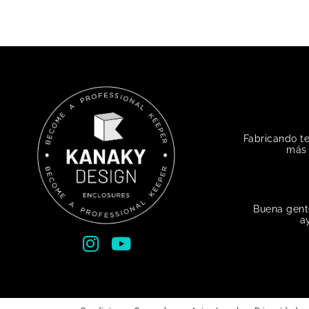
Fabricando t
más 
Buena gent
a