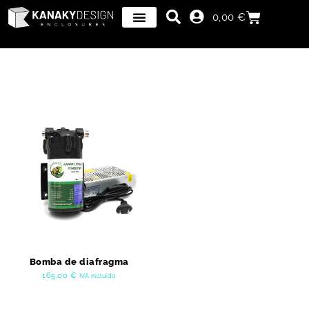
0,00
€
Bomba de diafragma
165,00
€
IVA incluido