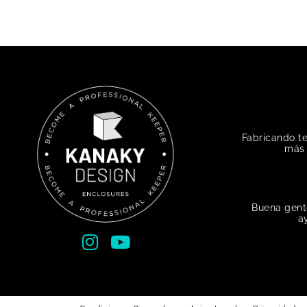
Fabricando t
más 
Buena gent
a