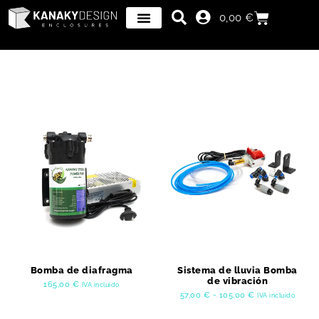
0,00
€
Bomba de diafragma
Sistema de lluvia Bomba
de vibración
165,00
€
IVA incluido
57,00
€
-
105,00
€
IVA incluido