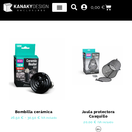
0,00
€
Bombilla cerámica
Jaula protectora
Casquillo
26,50
€
-
30,50
€
IVA incluido
20,00
€
IVA incluido