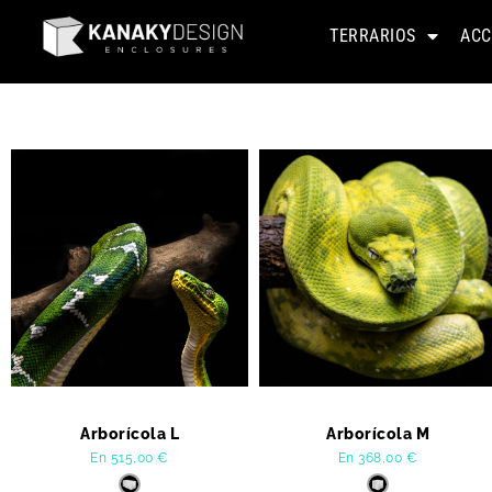
TERRARIOS
ACC
Arborícola L
Arborícola M
En
515,00
€
En
368,00
€