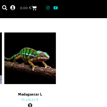
0,00
€
Madagascar L
En
479,50
€