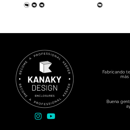
Fabricando t
más 
Buena gent
a